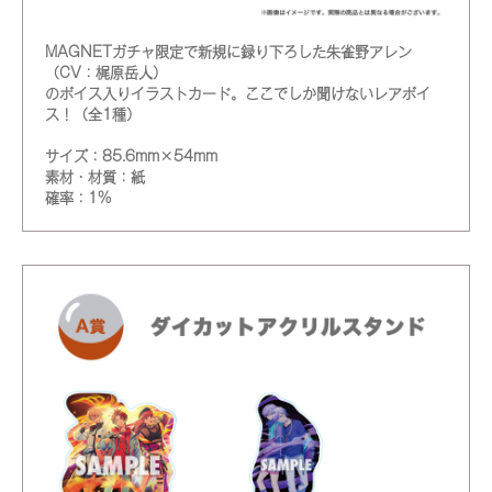
MAGNETガチャ限定で新規に録り下ろした朱雀野アレン
（CV：梶原岳人）
のボイス入りイラストカード。ここでしか聞けないレアボイ
ス！（全1種）
サイズ：85.6mm×54mm
素材・材質：紙
確率：1%