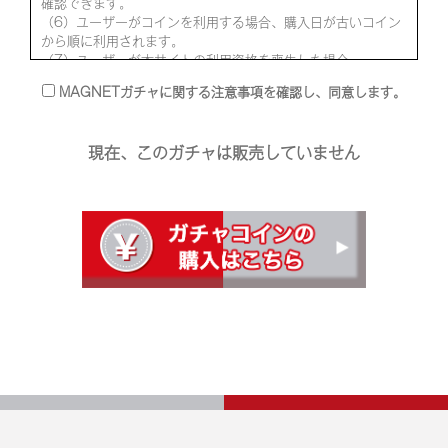
確認できます。
（6）ユーザーがコインを利用する場合、購入日が古いコイン
から順に利用されます。
（7）ユーザーが本サイトの利用資格を喪失した場合、
MAGNETガチャが終了した場合、又はコイン購入日から180
MAGNETガチャに関する注意事項を確認し、同意します。
日が経過した場合、当該ユーザーの未使用分のコインは自動的
に失効します。
（8）コインの購入後の取消し及び払戻し並びにコインの換金
現在、このガチャは販売していません
をすることはできません。
（9）コインを他のユーザーその他第三者に使用させ、又は貸
与、譲渡、売買、質入れ等を行ってはなりません。
(10) コインの表示価格は消費税込みの価格となっておりま
す。
(11) コインの未使用残高は、マイページ画面で確認すること
が可能です。
サービス提供者
株式会社京楽産業ホールディングス
愛知県名古屋市天白区中砂町185
MAGNETガチャに関する注意事項
1.ユーザーは、MAGNETガチャにてガチャを回すことを希望
する場合、別途コインを購入のうえ、当該コインを使用してガ