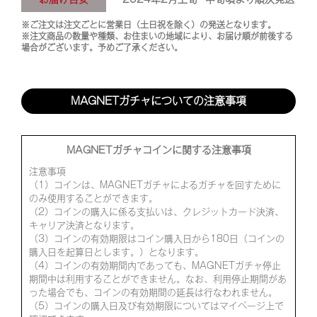
※ご注文は注文ごとに営業日（土日祝を除く）の発送となります。
※注文商品の数量や種類、お住まいの地域により、お届け順が前後する
場合がございます。予めご了承ください。
MAGNETガチャについての注意事項
MAGNETガチャコインに関する注意事項
注意事項
（1）コインは、MAGNETガチャによるガチャを回すために
のみ使用することができます。
（2）コインの購入に係る支払いは、クレジットカード決済、
キャリア決済となります。
（3）コインの有効期限はコイン購入日から180日（コインの
購入日を起算日とします。）となります。
（4）コインの有効期間内であっても、MAGNETガチャ停止
期間中は利用することができません。なお、利用停止期間があ
った場合でも、コインの有効期間の延長は行なわれません。
（5）コインの購入日及び有効期限についてはマイページ上で